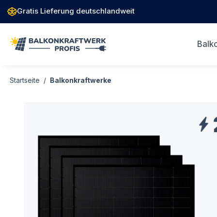
e springen
Gratis Lieferung deutschlandweit
Zur Hauptnavigation springen
Balk
Startseite
Balkonkraftwerke