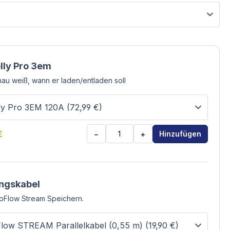
lly Pro 3em
au weiß, wann er laden/entladen soll
€
−
+
Hinzufügen
ngskabel
oFlow Stream Speichern.