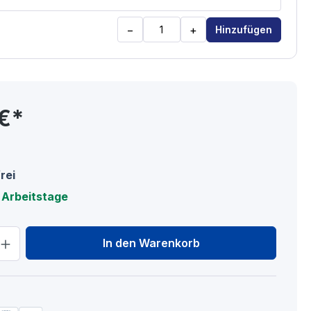
−
+
Hinzufügen
 €*
rei
9 Arbeitstage
hl: Gib den gewünschten Wert ein oder
In den Warenkorb