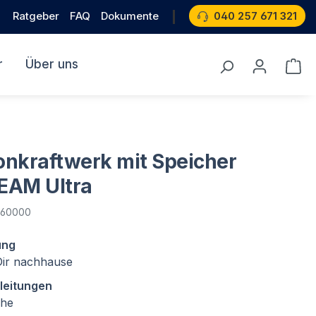
Ratgeber
FAQ
Dokumente
040 257 671 321
r
Über uns
nkraftwerk mit Speicher
EAM Ultra
060000
ung
 Dir nachhause
leitungen
che